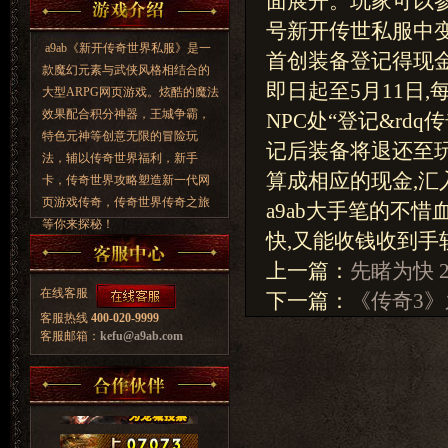
面展开。玩家可以参
号新开传世私服中变
a9ab《新开传奇世界私服》是一
首创装备登记得现金
款魔幻元素与武侠风格相结合的
即日起至5月11日,
大型ARPG网页游戏。炫酷的魔法
效果配合积分神器，王城争霸，
NPC处“登记&rd
特色元神等创意无限的冒险玩
记后装备将退还至玩
法，辅以传奇世界福利，新手
算成相应的现金,汇
卡，传奇世界攻略塑造新一代网
页游戏传奇，传奇世界传奇之旅
a9ab大手笔的不
等你来探秘！
快,又能收钱收到手
上一篇：
先睹为快 
在线客服
下一篇：
《传奇3
客服热线
400-020-9999
客服邮箱：
kefu@a9ab.com