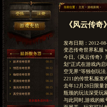
当前位置：
主页
>
游戏新闻
>
《风云传奇
发布日期：2012-08-
变态传奇世界私服 www
今日,《风云传奇》
妖术传奇世界
08-11
划”正式在游戏内启动。
憎恶传奇世界
08-12
空无界”等独创玩法
枷锁传奇世界
08-13
2211的传世私服
黑洞传奇世界
08-14
去年12月28日限
激光传奇世界
08-15
瓶颈的玩法深受玩家
真空传奇世界
08-16
与此同时,游戏的账
更多服务器列表>>