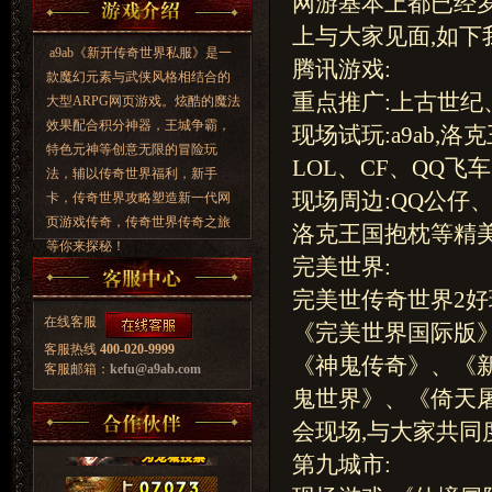
网游基本上都已经
上与大家见面,如下
a9ab《新开传奇世界私服》是一
腾讯游戏:
款魔幻元素与武侠风格相结合的
重点推广:上古世纪
大型ARPG网页游戏。炫酷的魔法
效果配合积分神器，王城争霸，
现场试玩:a9ab,
特色元神等创意无限的冒险玩
LOL、CF、QQ飞
法，辅以传奇世界福利，新手
现场周边:QQ公仔
卡，传奇世界攻略塑造新一代网
页游戏传奇，传奇世界传奇之旅
洛克王国抱枕等精
等你来探秘！
完美世界:
完美世传奇世界2
在线客服
《完美世界国际版
客服热线
400-020-9999
《神鬼传奇》、《
客服邮箱：
kefu@a9ab.com
鬼世界》、《倚天
会现场,与大家共
第九城市: