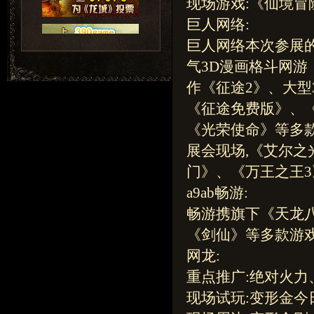
现场游戏:《仙境
巨人网络:
巨人网络本次参展
气3D漫画格斗网游
作《征途2》、大型
《征途免费版》、
《光荣使命》等多
展会现场,《艾尔之
门》、《万王之王
a9ab畅游:
畅游携旗下《天龙
《剑仙》等多款游
网龙:
重点推广:绝对火力
现场试玩:变形金今