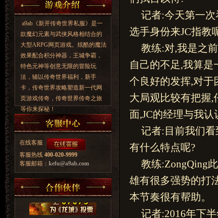
记者:今天第一次
a9ab《新开传奇世界私服》是一
选手身份来JC指教呢
款魔幻元素与武侠风格相结合的
大型ARPG网页游戏。炫酷的魔法
教练:对,我是之
效果配合积分神器，王城争霸，
自己的不足,我算是
特色元神等创意无限的冒险玩
法，辅以传奇世界福利，新手
个良好的发挥,对于
卡，传奇世界攻略塑造新一代网
大局观比较有把握,
页游戏传奇，传奇世界传奇之旅
等你来探秘！
面,JC的经理与我
记者:目前我们看到
在线客服
有什么特点呢?
客服热线
400-020-9999
教练:ZongQi
客服邮箱：
kefu@a9ab.com
雄有很多强势的打法
本节奏很有帮助。
记者:2016年