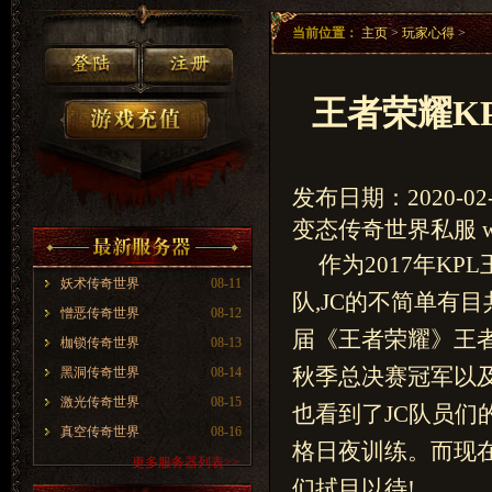
当前位置：
主页
>
玩家心得
>
王者荣耀K
发布日期：2020-02-
变态传奇世界私服 www
作为2017年K
妖术传奇世界
08-11
队,JC的不简单有目
憎恶传奇世界
08-12
届《王者荣耀》王者
枷锁传奇世界
08-13
秋季总决赛冠军以及
黑洞传奇世界
08-14
激光传奇世界
08-15
也看到了JC队员们
真空传奇世界
08-16
格日夜训练。而现在
更多服务器列表>>
们拭目以待!