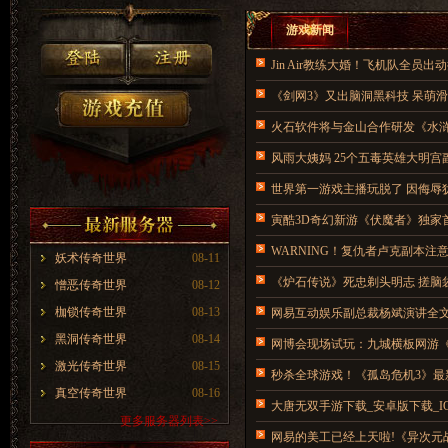
游戏新闻
Jin Air教练大婚！飞机队全员出
《剑网3》又出脑洞黑科技 呆萌
火石软件将与金山合作研发《水浒
风雨大姨妈 25个五毒英雄大明宫
世界第一游戏主播玩脱了 因侮辱
寅酷3D奇幻新游《伏魔者》独家
WARNING！复仇者卢克副本注
妖术传奇世界
08-11
《炉石传说》死忠剃头明志 搓脑
憎恶传奇世界
08-12
枷锁传奇世界
08-13
网易互动娱乐副总裁杨斌演讲全
黑洞传奇世界
08-14
网博会现场试玩：九城横板网游
激光传奇世界
08-15
秒杀全球游戏！《孤岛危机3》最
真空传奇世界
08-16
大唐无双手游下载_安卓版下载_I
更多服务器列表>>
网易的美工已经上天啦!《异次元