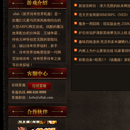
新游尝鲜坊：潜力无限的砍杀网
a9ab《新开传奇世界私服》是一
苍天开发商新MMORPG《NED》
款魔幻元素与武侠风格相结合的
魔兽一周囧闻：现实版血色 25D
大型ARPG网页游戏。炫酷的魔法
炉石传说萨满新英雄摩戈尔上线 
效果配合积分神器，王城争霸，
特色元神等创意无限的冒险玩
趣味四格漫画 死灵和多米娜晒仆
法，辅以传奇世界福利，新手
内裤上为什么要装拉链 玩家看得
卡，传奇世界攻略塑造新一代网
页游戏传奇，传奇世界传奇之旅
刺客信条+暗黑3？《镇魔曲》新
等你来探秘！
在线客服
客服热线
400-020-9999
客服邮箱：
kefu@a9ab.com