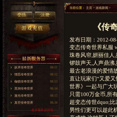
当前位置：
主页
>
游戏新闻
>
《传
发布日期：2012-08-
变态传奇世界私服 www
珠卷风帘,妍丽佳人
锣鼓声天,人声鼎沸
妖术传奇世界
08-11
最古老浪漫的爱情故
憎恶传奇世界
08-12
直让玩家们“又爱又
枷锁传奇世界
08-13
世界》一起与广大
黑洞传奇世界
08-14
只需100万金币,
激光传奇世界
08-15
超变态传世dquo
真空传奇世界
08-16
男性们更可以趁此
更多服务器列表>>