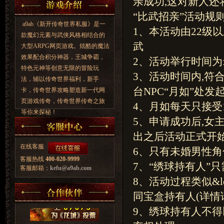
亲成功,这对新人
“比武招亲”活动规则
a9ab《新开传奇世界私服》是一
1、本活动由22级
款魔幻元素与武侠风格相结合的
武
大型ARPG网页游戏。炫酷的魔法
效果配合积分神器，王城争霸，
2、活动举行时间为:每
特色元神等创意无限的冒险玩
3、活动时间内,符
法，辅以传奇世界福利，新手
台NPC“月如”处发
卡，传奇世界攻略塑造新一代网
页游戏传奇，传奇世界传奇之旅
4、月如每天只接受
等你来探秘！
5、申请成功后,女
出之后活动正式开
在线客服
6、只有未婚男性角
客服热线
400-020-9999
7、“绣球持有人”
客服邮箱：
kefu@a9ab.com
8、活动过程类似&l
同宝盒持有人(详情
9、绣球持有人不得