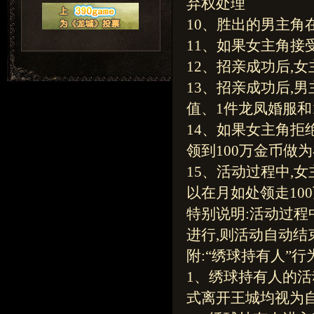
弃权处理
10、胜出的男主
11、如果女主角接
12、招亲成功后,
13、招亲成功后,男
值、1件龙凤婚服和
14、如果女主角拒
领到100万金币做
15、活动过程中,
以在月如处领走10
特别说明:活动过
进行,则活动自动结
附:“绣球持有人”行
1、绣球持有人的活
式离开王城均视为自