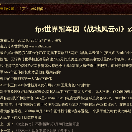
当前位置：
主页
>
游戏新闻
>
fps世界冠军因《战地风云ol》
发布日期：2012-08-25 14:27 作者：侠客
变态传奇世界私服 www.a9ab.com
最近,a9ab畅游(NASDAQ:CYOU)旗下首款FPS网游《战地风云OL》(英文名:Battlef
阶段。无悍将传世手机版论是高达20万元的总奖金,四大顶尖电竞明星(Sky李晓峰、Alex卞正
袂,还是宝贵的2012WCG参赛席位都已令很a9ab家陷入疯传奇世界吧狂。而对于那些资
军Alex卞正伟的复出才是他们最期待的!
曾经的中国FPS第一人Alex卞正伟
Alex卞正伟 &ld传世新开sf发布网quo;中国最出色CS指挥官”
对于喜欢FPS游戏的玩家来说,提起Alex卞正伟可谓无人不知、无人不晓。作为国内曾经
界私g的队长和指挥官,Alex是2005年ESWC(电竞世界杯)全球总决赛MVP、2005和2
贯”得主。他被中国数百传世私服万CSer尊敬地称为:“中国最出色CS指挥官”。在世界C
谨慎的领导者。2008年10月,Alex卞正伟找传世sf宣布退役,一个属于他的时代就此终
Alex卞正伟X计划惊艳复出
上一篇：
《龙之传奇》不删档测试3月30日激情开启
下一篇：
《花木兰》四版本究竟影响了多少人？